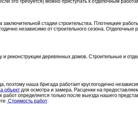
если это требуется) можно приступать к отделочным работа
а заключительной стадии строительства. Плотницкие рабо
годично независимо от строительного сезона. Отделочные р
у и реконструкции деревянных домов. Строительные и отд
, поэтому наша бригада работает круглогодично независим
а объект
для осмотра и замера. Расценки
на предоставляем
 работ определяется только после выезда нашего представ
йте
Стоимость работ