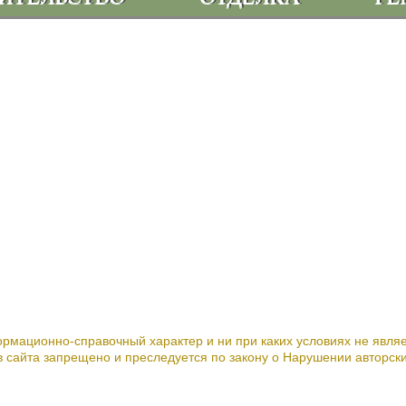
 УСЛУГИ >
ГЛАВНАЯ >
РОИТЕЛЬСТВО >
О НАС >
ЕЛКА >
ОТЗЫВЫ >
МОНТ >
ФИЛОСОФИ
ОИМОСТЬ >
СТАТЬИ >
ТАКТЫ >
КАРТА САЙ
Частная бригада строителей плотников г. Москва 2000 год
роительство, отделка и ремонт деревянных домов в Московск
Почта:
plotni-ka@mail.ru,
Тел. 8 (916) 772-3-882
рмационно-справочный характер и ни при каких условиях не явля
сайта запрещено и преследуется по закону о Нарушении авторски