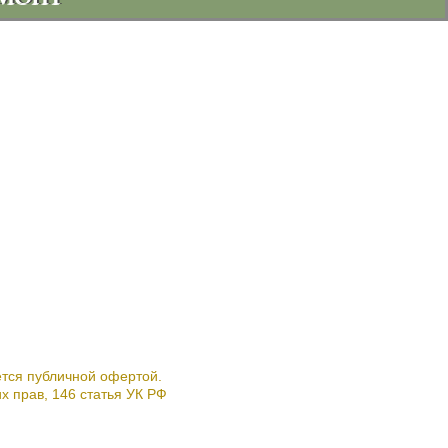
Я >
ТА >
ой области.
ется публичной офертой.
х прав, 146 статья УК РФ