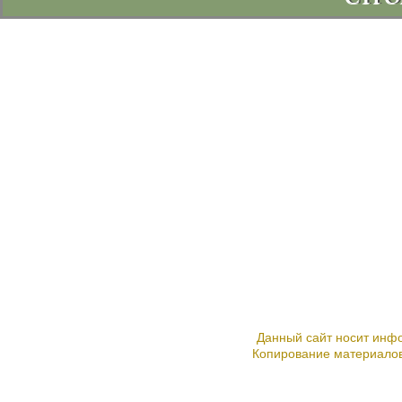
ВСЕ
СТ
ОТД
РЕ
СТ
КОН
Услуги: ст
Данный сайт носит инфо
Копирование материалов 